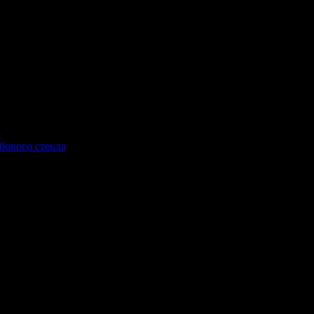
бового стекла
ax.php_.jpg