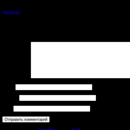
Об авторе
romanck2
Добавить комментарий
Ваш e-mail не будет опубликован.
Обязательные поля помечен
Комментарий
Имя
*
E-mail
*
Сайт
Сайт работает на
WordPress
|
Тема:
Bulk