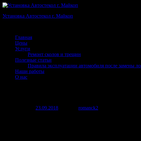
Установка Автостекол г. Майкоп
Качество. Надежность. Результат.
Главная
Цены
Услуги
Ремонт сколов и трещин
Полезные статьи
Правила эксплуатации автомобиля после замены ло
Наши работы
О нас
cropped-admin-ajax.php_.jpg
Опубликовано
23.09.2018
автором
romanck2
http://staravtoglass.ru/wp-content/uploads/2018/09/cropped-admin-aj